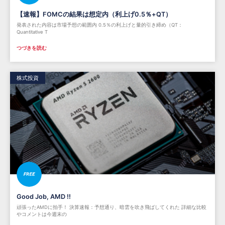
【速報】FOMCの結果は想定内（利上げ0.5％+QT）
発表された内容は市場予想の範囲内 0.5％の利上げと量的引き締め（QT：
Quantitative T
つづきを読む
株式投資
Good Job, AMD !!
頑張ったAMDに拍手！ 決算速報：予想通り、暗雲を吹き飛ばしてくれた 詳細な比較
やコメントは今週末の