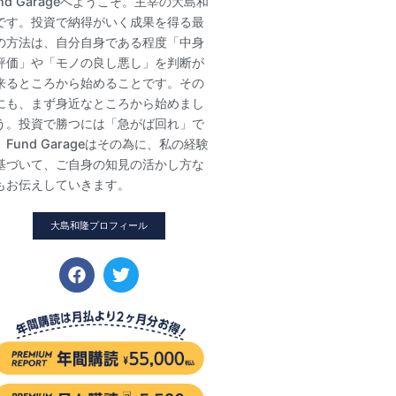
und Garageへようこそ。主宰の大島和
です。投資で納得がいく成果を得る最
の方法は、自分自身である程度「中身
評価」や「モノの良し悪し」を判断が
来るところから始めることです。その
にも、まず身近なところから始めまし
う。投資で勝つには「急がば回れ」で
。Fund Garageはその為に、私の経験
基づいて、ご自身の知見の活かし方な
もお伝えしていきます。
大島和隆プロフィール