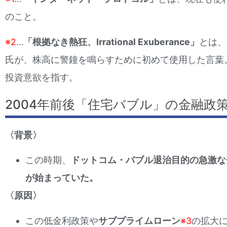
のこと。
※2
…
「根拠なき熱狂、
Irrational Exuberance」
とは、
氏が、株高に警鐘を鳴らすために初めて使用した言葉
投資意欲を指す。
2004年前後「住宅バブル」の金融政
〈背景〉
この時期、
ドットコム・バブル退治目的の急激な
が始まっていた。
〈原因〉
この低金利政策や
サブプライムローン
※3
の拡大