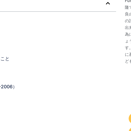
F
隆
良
の
出
為
ょ
す
に
うこと
ど
2006）