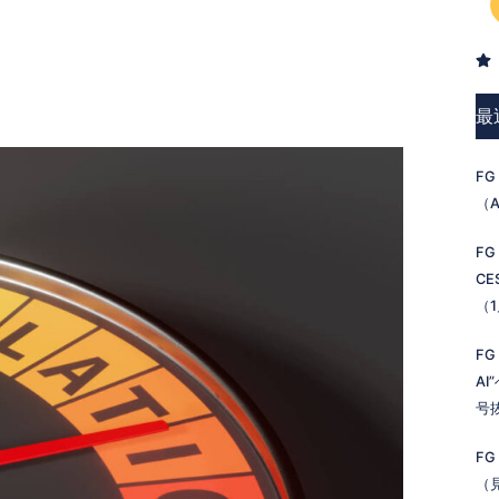
最
FG
（
FG
C
（
FG
A
号
FG
（