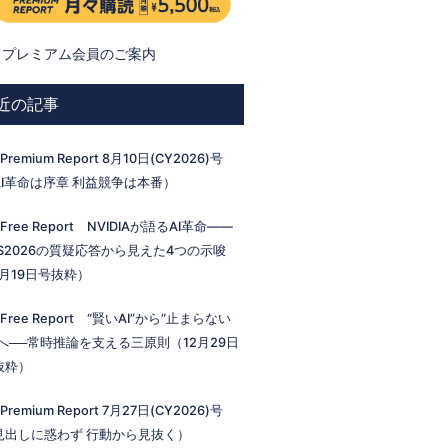
プレミアム会員のご案内
近の記事
 Premium Report 8月10日(CY2026)号
AI革命は序章 利益競争は本番）
 Free Report NVIDIAが語るAI革命——
ES2026の質疑応答から見えた4つの示唆
1月19日号抜粋）
 Free Report “賢いAI”から“止まらない
I”へ──常時推論を支える三原則（12月29日
抜粋）
 Premium Report 7月27日(CY2026)号
見出しに惑わず 行動から見抜く）