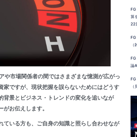
FG
算
2
FG
（
FG
論A
ディアや市場関係者の間ではさまざまな憶測が広がっ
FG
資家ですが、現状把握を誤らないためにはどうす
（
的背景とビジネス・トレンドの変化を追いなが
ーがお伝えします。
れている方も、ご自身の知識と照らし合わせなが