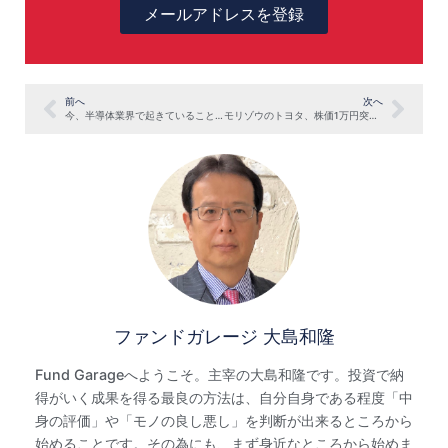
メールアドレスを登録
前へ
次へ
今、半導体業界で起きていること：AMDのザイリンクス買収、さよならインテルなど （Part-2）
モリゾウのトヨタ、株価1万円突破を祝す！
ファンドガレージ 大島和隆
Fund Garageへようこそ。主宰の大島和隆です。投資で納
得がいく成果を得る最良の方法は、自分自身である程度「中
身の評価」や「モノの良し悪し」を判断が出来るところから
始めることです。その為にも、まず身近なところから始めま