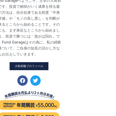
und Garageへようこそ。主宰の大島和
です。投資で納得がいく成果を得る最
の方法は、自分自身である程度「中身
評価」や「モノの良し悪し」を判断が
来るところから始めることです。その
にも、まず身近なところから始めまし
う。投資で勝つには「急がば回れ」で
。Fund Garageはその為に、私の経験
基づいて、ご自身の知見の活かし方な
もお伝えしていきます。
大島和隆プロフィール