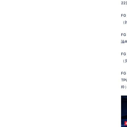
2
FG
（
FG
論A
FG
（
FG
TP
粋