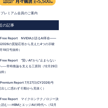
プレミアム会員のご案内
近の記事
 Free Report NVIDIAが語るAI革命——
ES2026の質疑応答から見えた4つの示唆
1月19日号抜粋）
 Free Report “賢いAI”から“止まらない
I”へ──常時推論を支える三原則（12月29日
抜粋）
 Premium Report 7月27日(CY2026)号
見出しに惑わず 行動から見抜く）
 Free Report マイクロンテクノロジー決
を読む──HBMとエッジAIの時代へ（12月