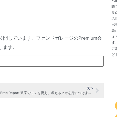
F
隆
良
の
出
為
ょ
公開しています。ファンドガレージのPremium会
す
します。
に
ど
次へ
FG Free Report 数字でモノを捉え、考えるクセを身につけよう（7月10日号抜粋）