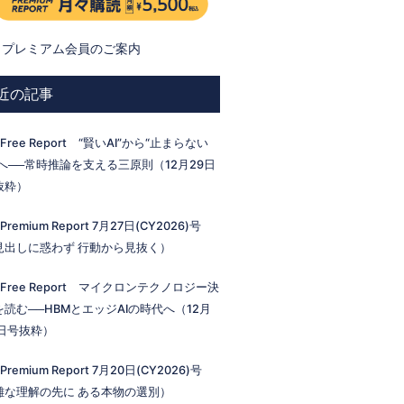
プレミアム会員のご案内
近の記事
 Free Report “賢いAI”から“止まらない
I”へ──常時推論を支える三原則（12月29日
抜粋）
 Premium Report 7月27日(CY2026)号
見出しに惑わず 行動から見抜く）
 Free Report マイクロンテクノロジー決
を読む──HBMとエッジAIの時代へ（12月
2日号抜粋）
 Premium Report 7月20日(CY2026)号
雑な理解の先に ある本物の選別）