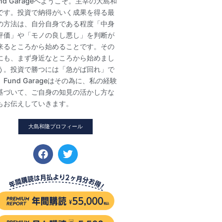
und Garageへようこそ。主宰の大島和
です。投資で納得がいく成果を得る最
の方法は、自分自身である程度「中身
評価」や「モノの良し悪し」を判断が
来るところから始めることです。その
にも、まず身近なところから始めまし
う。投資で勝つには「急がば回れ」で
。Fund Garageはその為に、私の経験
基づいて、ご自身の知見の活かし方な
もお伝えしていきます。
大島和隆プロフィール