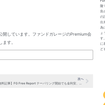
F
隆
良
の
出
為
ょ
公開しています。ファンドガレージのPremium会
す
します。
に
ど
次へ
【無料記事】FG Free Report テーパリング開始でも金利安、米株最高値更新（2021年11月8日号抜粋）