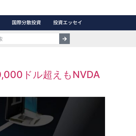
国際分散投資
投資エッセイ
ウ40,000ドル超えもNVDA