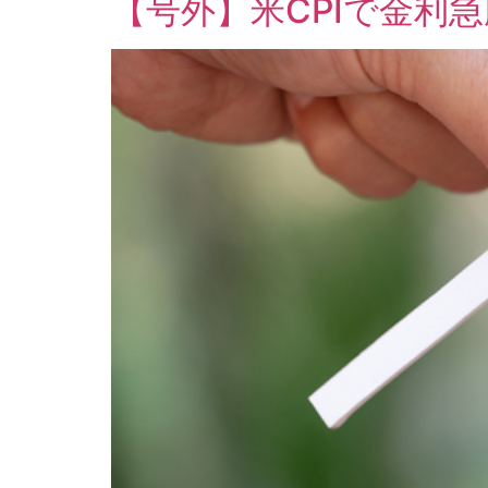
【号外】米CPIで金利