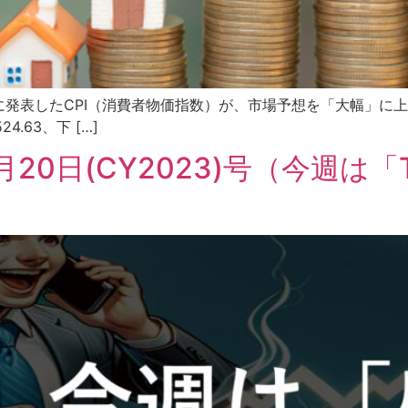
日に発表したCPI（消費者物価指数）が、市場予想を「大幅」に
4.63、下 […]
t 11月20日(CY2023)号（今週は「