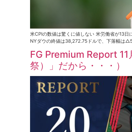
米CPIの数値は驚くに値しない 米労働省が13
NYダウの終値は38,272.75ドルで、下落幅は△52
FG Premium Repor
祭）」だから・・・）