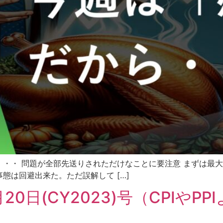
・・ 問題が全部先送りされただけなことに要注意 まずは最大注
態は回避出来た。ただ誤解して […]
t 2月20日(CY2023)号（CPIやP