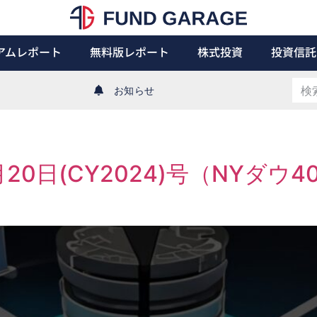
アムレポート
無料版レポート
株式投資
投資信託
お知らせ
t 5月20日(CY2024)号（NYダ