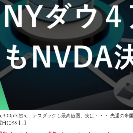
0も5,300pts超え、ナスダックも最高値圏、実は・・・ 先週の米
にS& […]