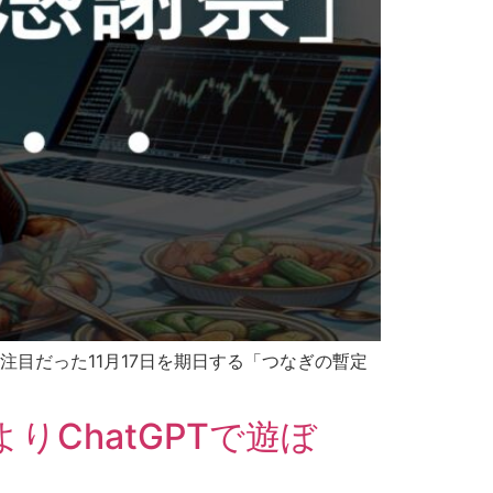
目だった11月17日を期日する「つなぎの暫定
PIよりChatGPTで遊ぼ