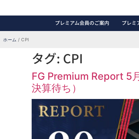
プレミアム会員のご案内
プレミ
ホーム
/
CPI
タグ:
CPI
FG Premium Repor
決算待ち）