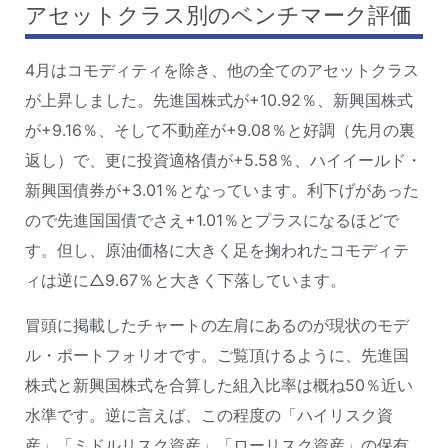
アセットクラス別のベンチマーク評価
4月はコモディティを除き、他の全てのアセットクラス
が上昇しました。先進国株式が+10.92％、新興国株式
が+9.16％、そして不動産が+9.08％と好調（先月の裏
返し）で、更に投資適格債が+5.58％、ハイイールド・
新興国債券が+3.01％となっています。利下げがあった
ので先進国国債でさえ+1.01％とプラスになるほどで
す。但し、原油価格に大きく足を掬われたコモディテ
ィは逆に△9.67％と大きく下落しています。
冒頭に掲載したチャートの左肩にあるのが現状のモデ
ル・ポートフォリオです。ご覧頂けるように、先進国
株式と新興国株式を合算した組入比率は概ね50％近い
水準です。逆に言えば、この程度の「ハイリスク資
産」「ミドルリスク資産」「ローリスク資産」の保有