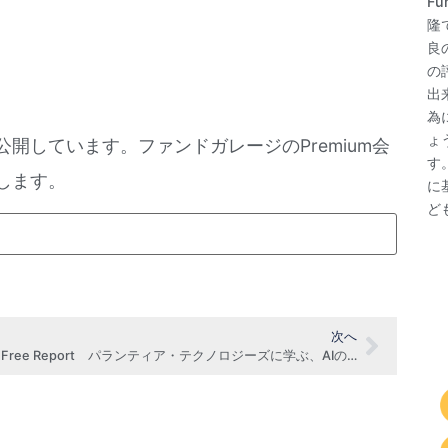
F
隆
良
の
出
為
ょ
公開しています。ファンドガレージのPremium会
す
します。
に
ど
次へ
FG Free Report パランティア・テクノロジーズに学ぶ、AIの新たな世界（2月12日号抜粋）