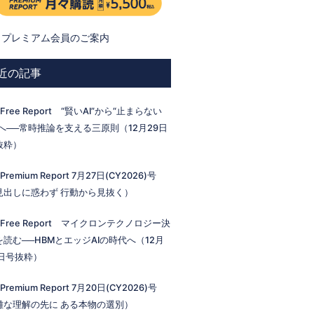
プレミアム会員のご案内
近の記事
 Free Report “賢いAI”から“止まらない
I”へ──常時推論を支える三原則（12月29日
抜粋）
 Premium Report 7月27日(CY2026)号
見出しに惑わず 行動から見抜く）
 Free Report マイクロンテクノロジー決
を読む──HBMとエッジAIの時代へ（12月
2日号抜粋）
 Premium Report 7月20日(CY2026)号
雑な理解の先に ある本物の選別）