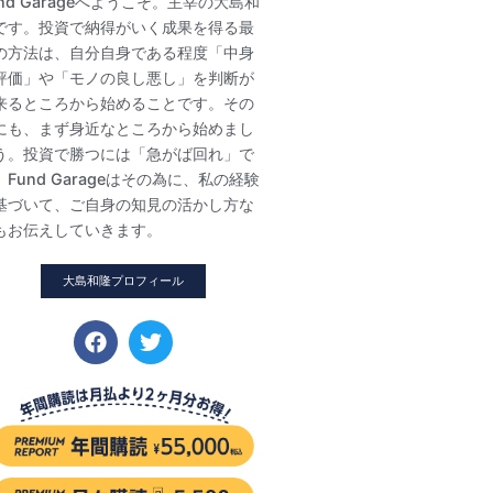
und Garageへようこそ。主宰の大島和
です。投資で納得がいく成果を得る最
の方法は、自分自身である程度「中身
評価」や「モノの良し悪し」を判断が
来るところから始めることです。その
にも、まず身近なところから始めまし
う。投資で勝つには「急がば回れ」で
。Fund Garageはその為に、私の経験
基づいて、ご自身の知見の活かし方な
もお伝えしていきます。
大島和隆プロフィール