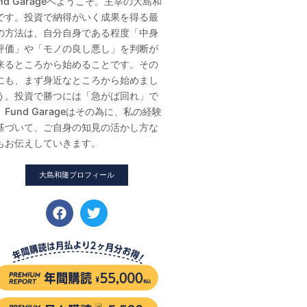
und Garageへようこそ。主宰の大島和
です。投資で納得がいく成果を得る最
の方法は、自分自身である程度「中身
評価」や「モノの良し悪し」を判断が
来るところから始めることです。その
にも、まず身近なところから始めまし
う。投資で勝つには「急がば回れ」で
。Fund Garageはその為に、私の経験
基づいて、ご自身の知見の活かし方な
もお伝えしていきます。
大島和隆プロフィール