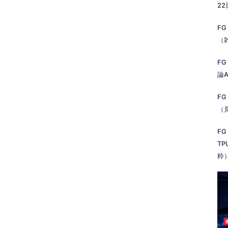
2
FG
（
FG
論A
FG
（
FG
TP
粋