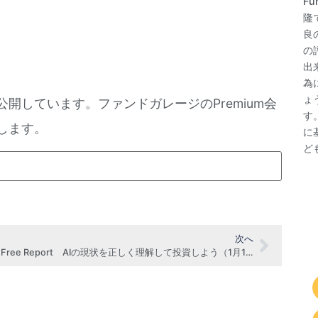
F
隆
良
の
出
為
ょ
公開しています。ファンドガレージのPremium会
す
します。
に
ど
次へ
FG Free Report AIの現状を正しく理解して投資しよう（1月15日号抜粋）