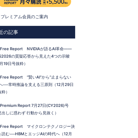
プレミアム会員のご案内
近の記事
 Free Report NVIDIAが語るAI革命——
ES2026の質疑応答から見えた4つの示唆
1月19日号抜粋）
 Free Report “賢いAI”から“止まらない
I”へ──常時推論を支える三原則（12月29日
抜粋）
 Premium Report 7月27日(CY2026)号
見出しに惑わず 行動から見抜く）
 Free Report マイクロンテクノロジー決
を読む──HBMとエッジAIの時代へ（12月