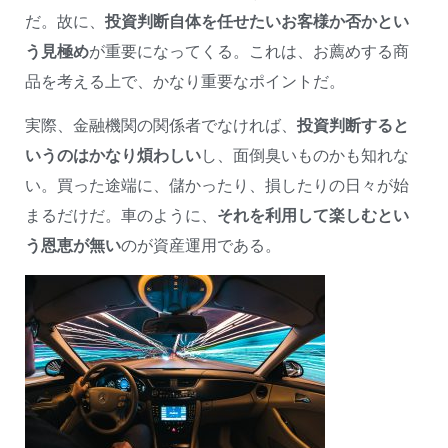
だ。故に、
投資判断自体を任せたいお客様か否かとい
う見極め
が重要になってくる。これは、お薦めする商
品を考える上で、かなり重要なポイントだ。
実際、金融機関の関係者でなければ、
投資判断すると
いうのはかなり煩わしい
し、面倒臭いものかも知れな
い。買った途端に、儲かったり、損したりの日々が始
まるだけだ。車のように、
それを利用して楽しむとい
う恩恵が無い
のが資産運用である。