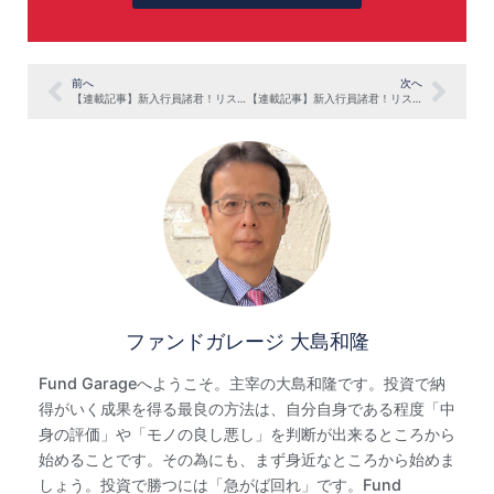
前へ
次へ
【連載記事】新入行員諸君！リスク商品でござる vol.11「お客様を知る⑦ 金融知識の自信」
【連載記事】新入行員諸君！リスク商品でござる vol.13「お客様を知る⑨ 専門家への信認」
ファンドガレージ 大島和隆
Fund Garageへようこそ。主宰の大島和隆です。投資で納
得がいく成果を得る最良の方法は、自分自身である程度「中
身の評価」や「モノの良し悪し」を判断が出来るところから
始めることです。その為にも、まず身近なところから始めま
しょう。投資で勝つには「急がば回れ」です。Fund