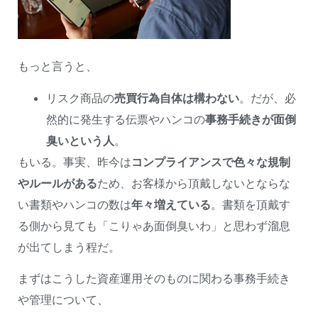
もっと言うと、
リスク商品の
売買行為自体は構わない
。だが、必
然的に発生する伝票やハンコの
事務手続きが面倒
臭いという人
。
もいる。事実、昨今は
コンプライアンスで色々な規制
やルールがある
ため、お客様から頂戴しないとならな
い書類やハンコの数は
年々増えている
。書類を頂戴す
る側から見ても「こりゃあ面倒臭いわ」と思わず溜息
が出てしまう程だ。
まずはこうした資産運用そのものに関わる事務手続き
や管理について、