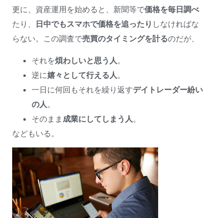
更に、資産運用を始めると、新聞等で
価格を毎日調べ
たり、
日中でもスマホで価格を追ったり
しなければな
らない。この調査で
売買のタイミングを計る
のだが、
それを
煩わしいと思う人
。
逆に
嬉々として行える人
。
一日に何回もそれを繰り返す
デイトレーダー紛い
の人
。
そのまま
成業にしてしまう人
。
などもいる。