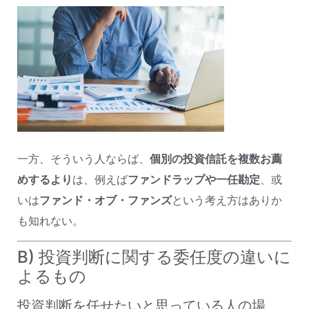
一方、そういう人ならば、
個別の投資信託を複数お薦
めするより
は、例えば
ファンドラップや一任勘定
、或
いは
ファンド・オブ・ファンズ
という考え方はありか
も知れない。
B) 投資判断に関する委任度の違いに
よるもの
投資判断を任せたいと思っている人の場