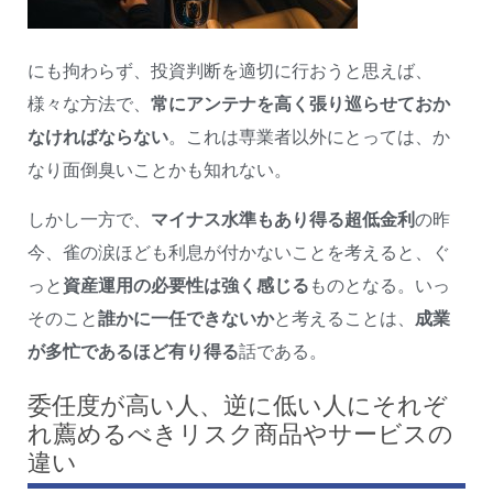
にも拘わらず、投資判断を適切に行おうと思えば、
様々な方法で、
常にアンテナを高く張り巡らせておか
なければならない
。これは専業者以外にとっては、か
なり面倒臭いことかも知れない。
しかし一方で、
マイナス水準もあり得る超低金利
の昨
今、雀の涙ほども利息が付かないことを考えると、ぐ
っと
資産運用の必要性は強く感じる
ものとなる。いっ
そのこと
誰かに一任できないか
と考えることは、
成業
が多忙であるほど有り得る
話である。
委任度が高い人、逆に低い人にそれぞ
れ薦めるべきリスク商品やサービスの
違い