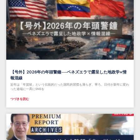
【号外】2026年の年頭警鐘──ベネズエラで露呈した地政学×情
報混線
近年は「年賀状」という伝統的だった国民的習慣も薄らぎ、寧ろ、日付が新年に変わ
った途端に一斉にSNSを
つづきを読む