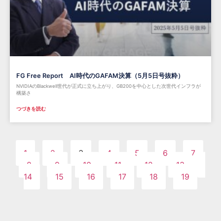
FG Free Report AI時代のGAFAM決算（5月5日号抜粋）
NVIDIAのBlackwell世代が正式に立ち上がり、GB200を中心とした次世代インフラが
構築さ
つづきを読む
1
2
3
4
5
6
7
8
9
10
11
12
13
14
15
16
17
18
19