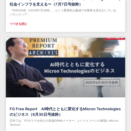
社会インフラを支える〜（7月7日号抜粋）
「PER250倍（2025年7月当時）」という驚異的な数値でAI業界を揺るがしている、
パランティア・
つづきを読む
FG Free Report AI時代とともに変化するMicron Technologies
のビジネス（6月30日号抜粋）
日本では「PCやスマホ向けの安値DRAMメーカー」というイメージの根強いMicron
Technol