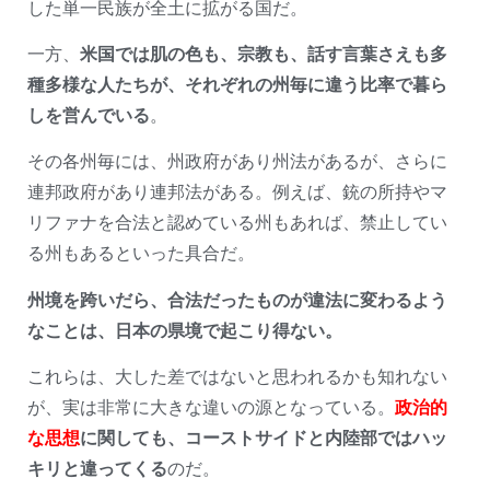
した単一民族が全土に拡がる国だ。
一方、
米国では肌の色も、宗教も、話す言葉さえも多
種多様な人たちが、それぞれの州毎に違う比率で暮ら
しを営んでいる
。
その各州毎には、州政府があり州法があるが、さらに
連邦政府があり連邦法がある。例えば、銃の所持やマ
リファナを合法と認めている州もあれば、禁止してい
る州もあるといった具合だ。
州境を跨いだら、合法だったものが違法に変わるよう
なことは、日本の県境で起こり得ない。
これらは、大した差ではないと思われるかも知れない
が、実は非常に大きな違いの源となっている。
政治的
な思想
に関しても、コーストサイドと内陸部ではハッ
キリと違ってくる
のだ。