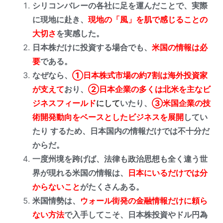
シリコンバレーの各社に足を運んだことで、実際
に現地に赴き、
現地の「風」を肌で感じることの
大切さ
を実感した。
日本株だけに投資する場合でも、
米国の情報は必
要
である。
なぜなら、
①日本株式市場の約7割は海外投資家
が支えて
おり、
②日本企業の多くは北米を主なビ
ジネスフィールド
にして
いたり、
③米国企業の技
術開発動向をベースとしたビジネスを展開
してい
たり するため、日本国内の情報だけでは不十分だ
からだ。
一度州境を跨げば、法律も政治思想も全く違う世
界が現れる米国の情報は、
日本にいるだけでは分
からないこと
がたくさんある。
米国情勢は、
ウォール街発の金融情報だけに頼ら
ない方法
で入手してこそ、日本株投資やドル円為