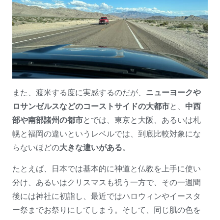
また、渡米する度に実感するのだが、
ニューヨークや
ロサンゼルスなどのコーストサイドの大都市
と、
中西
部や南部諸州の都市
とでは、東京と大阪、あるいは札
幌と福岡の違いというレベルでは、到底比較対象にな
らないほどの
大きな違いがある
。
たとえば、日本では基本的に神道と仏教を上手に使い
分け、あるいはクリスマスも祝う一方で、その一週間
後には神社に初詣し、最近ではハロウィンやイースタ
ー祭までお祭りにしてしまう。そして、同じ肌の色を