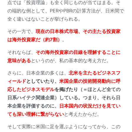
点では「投資理論」も全く同じものが当てはまる。そ
の端的な例として、PERやPBRの計算方法が、日米間で
全く違いはないことが挙げられる。
その一方で、
現在の日本株式市場、その主たる投資家
は海外投資家だ（約7割）
。
それならば、
その海外投資家の目線を理解することに
意味がある
というのが、私の基本的な考え方だ。
さらに、日本企業の多くは、
北米を主たるビジネスフ
ィールド
としていたり、
米国企業の技術開発動向に呼
応したビジネスモデル
を掲げたり
（＝ほとんど全ての
日系ハイテク関連企業）している。つまり、それら日
本企業を評価するのに、
日本国内の状況だけを見てい
ても深い理解に繋がらない
と考えたからだ。
そして実際に米国に足を運ぶようになってから、この