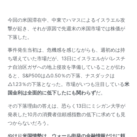
今回の米国滞在中、中東でハマスによるイスラエル攻
撃が起き、それが原因で先週末の米国市場では株価が
下落した。
事件発生当初は、危機感を感じながらも、週初めは持
ち堪えていた市場だが、13日にイスラエルがパレスチ
ナ自治区ガザへの地上侵攻を準備していることが伝わ
ると、S&P500は△0.50％の下落、ナスダックは
△1.23％の下落となった。市場がいつも注目している
米
国金利は全面的に低下したにも関わらず
だ。
その下落理由の答えは、恐らく13日にミシガン大学が
発表した10月の消費者信頼感指数の低下に求めても見
つからないだろう。
やはり米国情勢は、ウォール街発の金融情報だけに頼