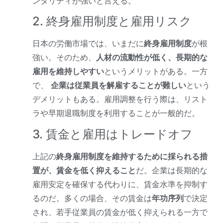
ンタリティが強いと言える。
2. 終身雇用制度と雇用リスク
日本の労働市場では、いまだに
終身雇用制度
が根
強い。そのため、
人材の流動性が低く、長期的な
雇用を維持しやすい
というメリットがある。一方
で、 
企業は従業員を解雇することが難しい
という
デメリットもある。雇用調整を行う際は、リスト
ラや早期退職制度を利用することが一般的だ。
3. 賃金と雇用はトレードオフ
上記の
終身雇用制度を維持するために採られる措
置が、賃金を低く抑えること
だ。企業は長期的な
雇用安定を確保する代わりに、賃金水準を抑制す
るのだ。多くの場合、その賃金は
年功序列
で決定
され、若手従業員の賃金が低く抑えられる一方で