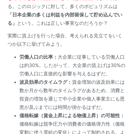
る。このロジックに対して、多くのポピュリズムは
「日本企業の多くは利益を内部留保して貯め込んでい
る」
という。これは正しい事実なのだろうか？
実際に賃上げを行った場合、考えられる見立てをいく
つか以下に挙げてみよう。
労働人口の比率：
大企業に従事している労働人口
は約30%。したがって、大企業の賃上げは30%の
労働人口に直接的な影響を与えるはずだ。
波及効果のタイムラグ：
賃金増加の波及効果には
数か月から数年のタイムラグがあるため、消費と
投資の増加を通じて中小企業や個人事業主にも恩
恵が及ぶまでには時間が掛かるはずだ。
価格転嫁（賃金上昇による物価上昇）の可能性：
価格転嫁は競争圧力や消費者の価格弾力性（価格
変動に伴う需給の変化）によって制約される。よ