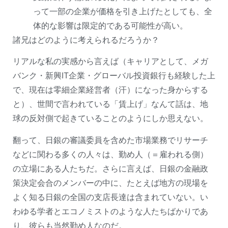
って一部の企業が価格を引き上げたとしても、全
体的な影響は限定的である可能性が高い。
諸兄はどのように考えられるだろうか？
リアルな私の実感から言えば（キャリアとして、メガ
バンク・新興IT企業・グローバル投資銀行も経験した上
で、現在は零細企業経営者（汗）になった身からする
と）、世間で言われている「賃上げ」なんて話は、地
球の反対側で起きていることのようにしか思えない。
翻って、日銀の審議委員を含めた市場業務でリサーチ
などに関わる多くの人々は、勤め人（＝雇われる側）
の立場にある人たちだ。さらに言えば、日銀の金融政
策決定会合のメンバーの中に、たとえば地方の現場を
よく知る日銀の全国の支店長達は含まれていない。い
わゆる学者とエコノミストのような人たちばかりであ
り、彼らも当然勤め人なのだ。