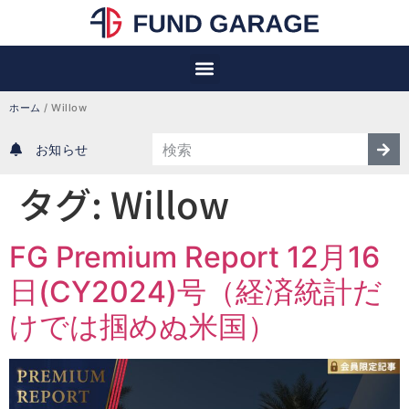
ホーム
/
Willow
お知らせ
タグ:
Willow
FG Premium Report 12月16
日(CY2024)号（経済統計だ
けでは掴めぬ米国）