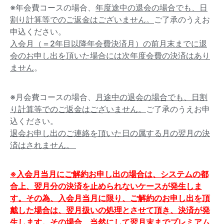
※年会費コースの場合、
年度途中の退会の場合でも、日
割り計算等でのご返金はございません。
ご了承のうえお
申込ください。
入会月（＝2年目以降年会費決済月）の前月末までに退
会のお申し出を頂いた場合には次年度会費の決済はあり
ません
。
※月会費コースの場合、
月途中の退会の場合でも、日割
り計算等でのご返金はございません。
ご了承のうえお申
込ください。
退会お申し出のご連絡を頂いた日の属する月の翌月の決
済はされません。
※入会月当月にご解約お申し出の場合は、システムの都
合上、翌月分の決済を止められないケースが発生しま
す。その為、入会月当月に限り、ご解約のお申し出を頂
戴した場合は、翌月扱いの処理とさせて頂き、決済が発
生します。その場合、当然にして翌月末までプレミアム