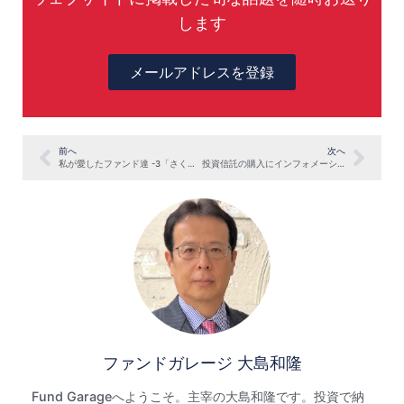
します
メールアドレスを登録
前へ
次へ
私が愛したファンド達 -3「さくらCBファンド9404」
投資信託の購入にインフォメーションレシオは有効か？
ファンドガレージ 大島和隆
Fund Garageへようこそ。主宰の大島和隆です。投資で納