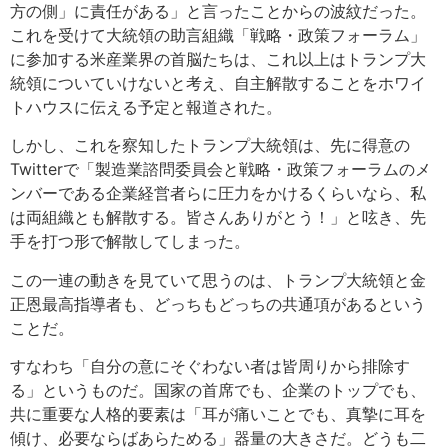
方の側」に責任がある」と言ったことからの波紋だった。
これを受けて大統領の助言組織「戦略・政策フォーラム」
に参加する米産業界の首脳たちは、これ以上はトランプ大
統領についていけないと考え、自主解散することをホワイ
トハウスに伝える予定と報道された。
しかし、これを察知したトランプ大統領は、先に得意の
Twitterで「製造業諮問委員会と戦略・政策フォーラムのメ
ンバーである企業経営者らに圧力をかけるくらいなら、私
は両組織とも解散する。皆さんありがとう！」と呟き、先
手を打つ形で解散してしまった。
この一連の動きを見ていて思うのは、トランプ大統領と金
正恩最高指導者も、どっちもどっちの共通項があるという
ことだ。
すなわち「自分の意にそぐわない者は皆周りから排除す
る」というものだ。国家の首席でも、企業のトップでも、
共に重要な人格的要素は「耳が痛いことでも、真摯に耳を
傾け、必要ならばあらためる」器量の大きさだ。どうも二