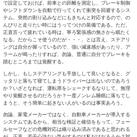
で設定しておけば、前車との距離を測定し、ブレーキ制御
やシフトダウンを自動で行ってくれて衝突を回避するシス
テム。突然の割り込みなどにもきちんと対応するので、の
んびりと走りたい時にはうってつけの装備である。ただ、
正直言って疲れている時は、寧ろ緊張感の無さから眠たく
なる。だからこそ使うのだが・・・。とは言え、ステアリ
ングは自分が握っているので、強い減速感があったり、ア
ラームが鳴ったりすれば、勿論、普通に自分でブレーキを
踏むところまでは覚醒する。
しかし、もしステアリングも手放しして良いとなると、グ
ッタリと落ちて寝てしまうドライバーは出ないのであろう
か？いざとなれば、運転席をシェークするなりして、無理
やり覚醒させるのだろうか？一度ノンレム睡眠に落ちてし
まうと、そう簡単に起きない人がいるのは事実あろう。
勿論、家電メーカーではなく、自動車メーカーが導入する
システムであるから、相当な検証と確信をもって、フェー
ルセーフなどの危機対応は織り込み済みであると思われる
が、正直、若干心許ない気がするのは私だけだろうか？対