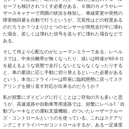
セーフも検討されつくす必要がある。６個のカメラやレー
ザースキャナーで周囲の状況を検知し、車線変更や突然の
障害物回避を自動で行うというが、冗長性はどの程度ある
のだろうか？つまりひとつのセンサーが突然走行中に壊れ
た場合、若しくは壊れた信号を送らずに壊れた場合などで
ある。
そして何より心配なのがヒューマンエラーである。レベル
３では、中央分離帯が無くなったり、或いは時速が60キロ
を超えるような状態で走行しないとならなくなったりする
と、車の要請に応じ手動に切り替えるといった必要がある
という。本当にドライバーは即座に臨戦態勢に戻ってステ
アリングを握り直す対応が出来るのだろうか？
私が頻繁にダイビングに行くことはご存知の方も多いと思
うが、高速道路や自動車専用道路では、頻繁にレベル1「自
動ブレーキなどの運転支援機能」のついたレーザークルー
ズ・コントロールというのを使っている。これはステアリ
ングこそドライバーがコントロールするが、ある一定速度