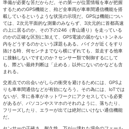
準備が必要な筈だからだ。その第一が位置情報を車が把握
するためのGPS機能と、殆ど全車両が車車間通信機能を搭
載しているというような状況の示現だ。GPSは機能につい
ては、2次元平面的な測量のみならず、3次元的に首都高速
の上に居るのか、その下の246（青山通り）を走っている
のかの正確な区別に加えて、GPS電波の届かないトンネル
内をどうするのかという課題もある。バイクが近くをすり
抜ける時、何センチまでなら横にずれても、並走する他車
に接触しないですむのか？センサー類で制御するにして
も、際どい最終判断は「止める」以外にないのかなども含
まれる。
交差点での出会いがしらの衝突を避けるためには、GPSよ
りも車車間通信などが有効になろう。その為には、IoTでは
ないが、常に各車がネットワークにアクセスしている必要
があるが、パソコンやスマホのそれのように、落ちたり、
フリーズしたり、エラーが出ては絶対にいけない通信機能
だ。
センサーの正確さ、耐久性、万が一壊れた場合のフェール