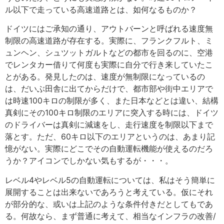
ル以下で走っている高速道路とは、如何なるものか？
ドイツにはご承知の通り、アウトバーンと呼ばれる速度無
制限の高速道路が存在する。実際に、フランクフルト、ミ
ュンヘン、シュツットガルトなどの都市を回るのに、空港
でレンタカー借りて何度も実際に自分で行き来していたこ
とがある。発見したのは、速度が無制限になっているの
は、だいぶ田舎に出てからだけで、都市部や街中エリアで
は時速100キロの制限が多く、また日本などとは違い、結構
真剣にその100キロ制限のエリアに突入する時には、ドイツ
のドライバーは真剣に減速をし、走行速度を制限以下まで
落とす。ただ、60キロ以下のエリアというのは、あまり記
憶がない。実際にどこでその自動運転機能が使えるのだろ
うか？アイコンでしかない気もするが・・・。
レベル4やレベル5の自動運転については、私はそう簡単に
展開することは出来ないであろうと考えている。仮にそれ
が部分的な、或いは上記のような条件付きだとしてもであ
る。何故なら、まず普通に考えて、相当なインフラの改善/