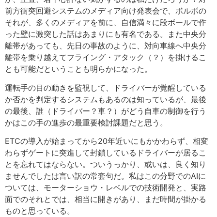
前方衝突回避システムのメディア向け発表会で、ボルボの
それが、多くのメディアを前に、自信満々に段ボールで作
った壁に激突した話はあまりにも有名である。また中央分
離帯があっても、先日の事故のように、対向車線へ中央分
離帯を乗り越えてフライング・アタック（？）を掛けるこ
とも可能だということも明らかになった。
運転手の目の動きを監視して、ドライバーが覚醒している
か否かを判定するシステムもあるのは知っているが、最後
の最後、誰（ドライバー？車？）がどう自車の制御を行う
かはこの手の進歩の最重要検討課題だと思う。
ETCの導入が始まってから20年近いにもかかわらず、相変
わらずゲートに突進して封鎖しているドライバーが居るこ
とを忘れてはならない。ついうっかり、或いは、良く知り
ませんでしたは言い訳の常套句だ。私はこの分野でのAIに
ついては、モーターショウ・レベルでの技術開発と、実路
面でのそれとでは、相当に開きがあり、まだ時間が掛かる
ものと思っている。