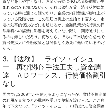
資などをしやすくなり、お金が有効に使われる好循環が生
まれるのかも知れないが、それは銀行が貸し渋り状態に陥
っている時に通じる話であり、企業の内部留保が膨れ上が
っている段階では、この理屈は机上の空論とも言える。市
場の効率的仮説などにも通じるが、金融政策が銀行員の日
常業務への姿勢に影響を与えていない限り、期待通りにな
るのは難しいだろう。何故なら、彼らは常日頃から必死で
貸出先拡大に金融政策とは関係なく必死に働いているのだ
から。
3. 【法務】「ライツ・イシュ
ー」再び関心 手法工夫し資金調
達 ＡＤワークス、行使価格割引
なし
国内では2009年から使えるようになったが、業績不振企業
の利用が目立つとの批判を受けて規制が設けられ、ここ数
年は下火だった「ライツ・イシュー」と呼ばれる資金調達