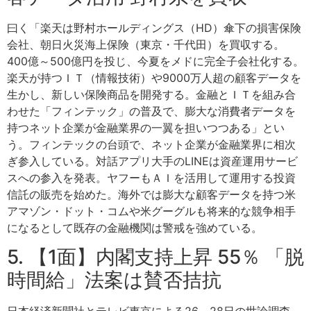
曰く「楽天は野村ホールディングス（HD）傘下の損害保険
会社、朝日火災海上保険（東京・千代田）を買収する。
400億～500億円を投じ、今夏をメドに完全子会社化する。
楽天が持つＩＴ（情報技術）や9000万人超の顧客データを
生かし、新しい保険商品を開発する。金融とＩＴを組み合
わせた「フィンテック」の普及で、膨大な消費者データを
持つネット企業が金融業界の一翼を担いつつある」とい
う。フィンテックの台頭で、ネット企業が金融業界に相次
ぎ参入している。対話アプリ大手のLINEは資産運用サービ
スへの参入を発表。ヤフーもＡＩを活用して運用する投資
信託の販売を始めた。海外では膨大な顧客データを持つ米
アマゾン・ドット・コムや米グーグルも将来的な競争相手
になるとして既存の金融機関は警戒を強めている。
5. 【1面】内閣支持上昇 55％ 「脱
時間給」法案は賛否拮抗