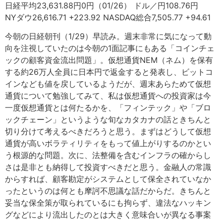
日経平均23,631.88円0円（01/26） ドル／円108.76円
NYダウ26,616.71 +223.92 NASDAQ総合7,505.77 +94.61
今朝の日経朝刊（1/29）早読み。週末非常に気になって動
向を注視していたのは今朝の1面記事にもある「コインチェ
ックの顧客資金流出問題」。仮想通貨NEM（ネム）を保有
する約26万人全員に日本円で返金すると発表し、ビットコ
インなども値を戻しているようだが、週末あらためて仮想
通貨について勉強してみて、私は仮想通貨への投資家は今
一度仮想通貨とは何たるかを、「フィンテック」や「ブロ
ックチェーン」というような旬なカタカナの話ときちんと
切り分けて考えるべきだろうと思う。まずはどうして仮想
通貨が高いボラティリティをもって値上がりするのかとい
う根源的な問題。次に、法整備を含むインフラの確からし
さは是非とも納得して投資すべきだと思う。金融人の常識
からすれば、顧客勘定がシステムとして保全されていなか
ったというのは何とも摩訶不思議な話だからだ。きちんと
妥当な保全策が取られているにも拘らず、違法なハッキン
グなどにより流出したのとは大きく意味合いが異なる事案