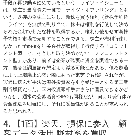
手段が再び動き始めているという。ライツ・イシューと
は、株主割当増資の一種で「ライツ・オファリング」とも
いう。既存の全株主に対し、新株を買う権利（新株予約権
＝ライツ）を無償で割り当て、株主は権利を行使して決め
られた金額で新たな株を取得するか、権利行使をせず新株
予約権を市場で売却することができる。株主が権利行使し
なかった予約権を証券会社が取得して行使する「コミット
メント型」と、そうした取り決めがない「ノンコミットメ
ント型」があり、前者は企業が確実に資金を調達できる一
方、後者は調達額が想定より減る可能性がある。債務超過
により上場廃止の瀬戸際にあった東芝でも検討されたが、
実際に選んだ手法は海外投資家を引き受け手とする第三者
割当増資だった。国内投資家相手にさらに普及できるかど
うかは、通常の公募増資やIPOも同様だが、何より発行体が
資金使途を明確にし、それに妥当性があることが求められ
ると思われる。
4. 【1面】楽天、損保に参入 顧
客データ活用 野村系を買収