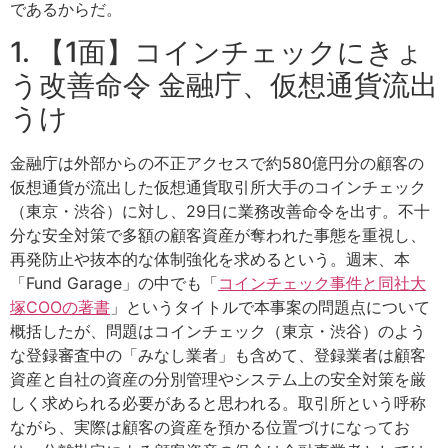
であるからだ。
1. 【1面】コインチェックにきょ
う改善命令 金融庁、仮想通貨流出
うけ
金融庁は外部からの不正アクセスで約580億円分の顧客の
仮想通貨が流出した仮想通貨取引所大手のコインチェック
（東京・渋谷）に対し、29日に業務改善命令を出す。不十
分な安全対策で多額の顧客資産が奪われた事態を重視し、
再発防止や抜本的な体制強化を求めるという。週末、本
「Fund Garage」の中でも「
コインチェック事件と同社大
塚COOの著書
」というタイトルで本事案の問題点について
概括したが、問題はコインチェック（東京・渋谷）のよう
な登録審査中の「みなし業者」も含めて、登録業者は顧客
資産と自社の資産の分別管理やシステム上の安全対策を厳
しく求められる必要があると思われる。取引所という呼称
ながら、実際は顧客の資産を預かる位置づけになってお