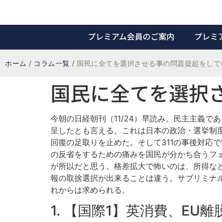
プレミアム会員のご案内
プレミ
ホーム
/
コラム一覧
/
国民に全てを選択させる事の問題提起をして
国民に全てを選択
今朝の日経朝刊（11/24）早読み。民主主義
呈したとも言える。これは日本の政治・選挙制
回復の足取りを止めた。そして311の事後対応
の反省をするための痛みを国民が分かち合うフ
が所以だと思う。格差拡大で怖いのは、所得な
報の取捨選択が出来ることは違う。サブリミナ
れからは求められる。
1. 【国際1】英消費、EU