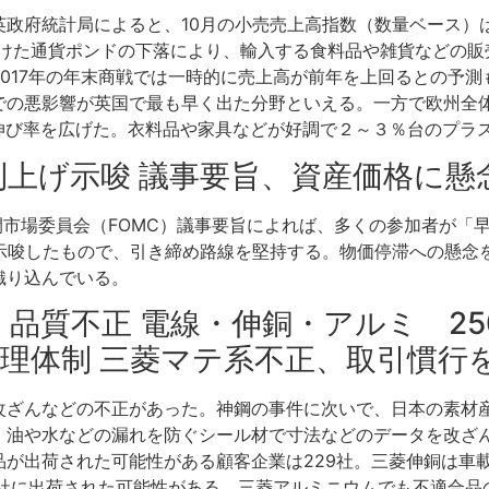
政府統計局によると、10月の小売売上高指数（数量ベース）は
受けた通貨ポンドの下落により、輸入する食料品や雑貨などの販
017年の年末商戦では一時的に売上高が前年を上回るとの予
での悪影響が英国で最も早く出た分野といえる。一方で欧州全
から伸び率を広げた。衣料品や家具などが好調で２～３％台のプラ
月利上げ示唆 議事要旨、資産価格に懸
邦公開市場委員会（FOMC）議事要旨によれば、多くの参加者が
を示唆したもので、引き締め路線を堅持する。物価停滞への懸念
織り込んでいる。
社、品質不正 電線・伸銅・アルミ 2
管理体制 三菱マテ系不正、取引慣行
改ざんなどの不正があった。神鋼の事件に次いで、日本の素材
、油や水などの漏れを防ぐシール材で寸法などのデータを改ざ
品が出荷された可能性がある顧客企業は229社。三菱伸銅は車
9社に出荷された可能性がある。三菱アルミニウムでも不適合品