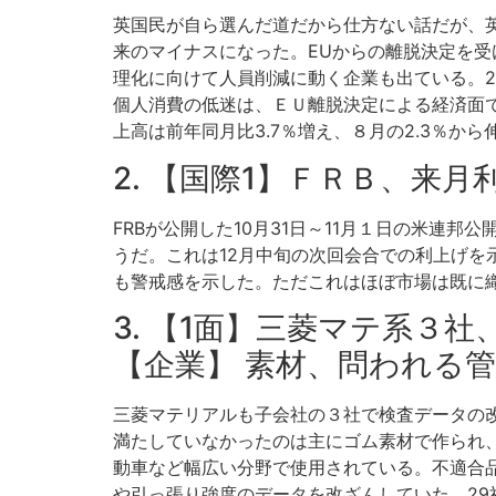
英国民が自ら選んだ道だから仕方ない話だが、英
来のマイナスになった。EUからの離脱決定を
理化に向けて人員削減に動く企業も出ている。2
個人消費の低迷は、ＥＵ離脱決定による経済面
上高は前年同月比3.7％増え、８月の2.3％
2. 【国際1】ＦＲＢ、来
FRBが公開した10月31日～11月１日の米連
うだ。これは12月中旬の次回会合での利上げ
も警戒感を示した。ただこれはほぼ市場は既に
3. 【1面】三菱マテ系３
【企業】 素材、問われる
三菱マテリアルも子会社の３社で検査データの
満たしていなかったのは主にゴム素材で作られ
動車など幅広い分野で使用されている。不適合
や引っ張り強度のデータを改ざんしていた。2