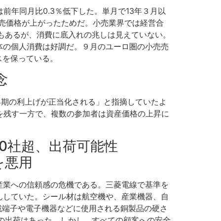
前年同月比0.3％低下した。単月で13年３月以
売価格が上がったためだ。小売業界では経営合
測もあるが、消費に底入れの兆しは見えていない。
体の個人消費は好調だ。９月のユーロ圏の小売売
スを保っている。
念
「早期の利上げが正当化される」と指摘していたよ
を残す一方で、複数の参加者は資産価格の上昇に
50社超、出荷可能性
を悪用
産業への信頼感の危機である。三菱電線で基準を
んしていた。シール材は航空機や、産業機器、自
載端子や電子機器などに使用される銅製品の硬さ
の出荷はあった。しかし、すべての顧客への安全