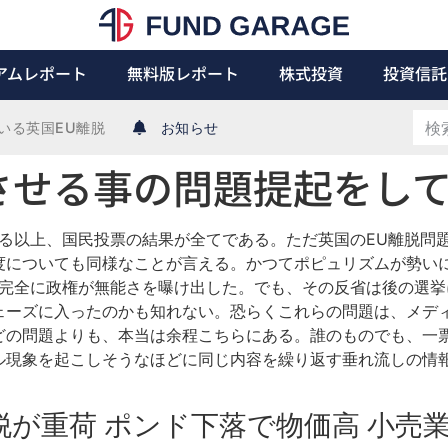
アムレポート
無料版レポート
株式投資
投資信託
いる英国EU離脱
お知らせ
させる事の問題提起をして
である以上、国民投票の結果が全てである。ただ英国のEU離脱
度についても同様なことが言える。かつてポピュリズムが勢い
で完全に政権が無能さを曝け出した。でも、その反省は後の選
ェーズに入ったのかも知れない。恐らくこれらの問題は、メデ
どの問題よりも、本当は余程こちらにある。誰のものでも、一
ル現象を起こしそうなほどに同じ内容を繰り返す垂れ流しの情
離脱が重荷 ポンド下落で物価高 小売