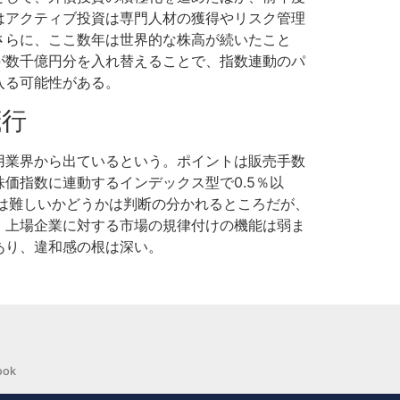
はアクティブ投資は専門人材の獲得やリスク管理
さらに、ここ数年は世界的な株高が続いたこと
が数千億円分を入れ替えることで、指数連動のパ
入る可能性がある。
茂行
用業界から出ているという。ポイントは販売手数
価指数に連動するインデックス型で0.5％以
のは難しいかどうかは判断の分かれるところだが、
、上場企業に対する市場の規律付けの機能は弱ま
あり、違和感の根は深い。
ook