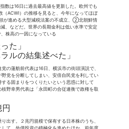
指数は16日に過去最高値を更新した。欧州でも
数（ACWI）の推移を見ると、今年になってほぼ
領が進める大型減税法案の不成立、②北朝鮮情
減、などだ。世界の長期金利は低い水準で安定
で、株高の一因になっている
疑った」
ベラルの結集述べた」
党の蓮舫前代表は16日、横浜市の街頭演説で、
が野党を分断してしまい、安倍自民党を利してい
峙する固まりをつくりたいという思惑に対して
の枝野幸男代表は「永田町の合従連衡で政権を取
億円
乗り出す。２兆円規模で保有する日本株のうち、
として、外債投資の積極化を進めたほか、前年度