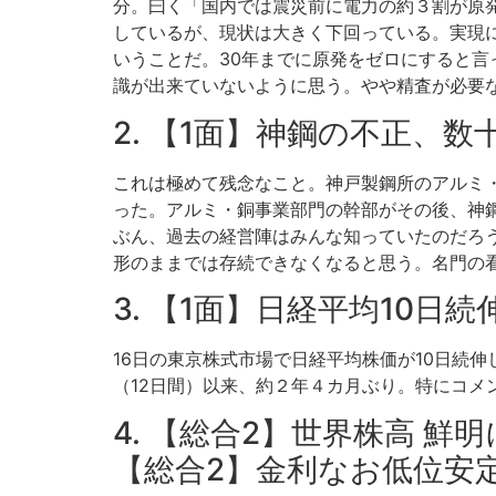
分。曰く「国内では震災前に電力の約３割が原発
しているが、現状は大きく下回っている。実現
いうことだ。30年までに原発をゼロにすると
識が出来ていないように思う。やや精査が必要
2. 【1面】神鋼の不正、
これは極めて残念なこと。神戸製鋼所のアルミ
った。アルミ・銅事業部門の幹部がその後、神
ぶん、過去の経営陣はみんな知っていたのだろ
形のままでは存続できなくなると思う。名門の
3. 【1面】日経平均10日
16日の東京株式市場で日経平均株価が10日続伸し
（12日間）以来、約２年４カ月ぶり。特にコメ
4. 【総合2】世界株高 
【総合2】金利なお低位安