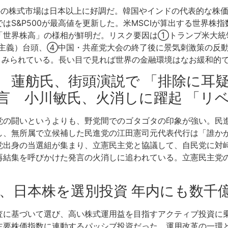
外の株式市場は日本以上に好調だ。韓国やインドの代表的な株価
S&P500が最高値を更新した。米MSCIが算出する世界株指
「世界株高」の様相が鮮明だ。リスク要因は①トランプ米大統
主義）台頭、④中国・共産党大会の終了後に景気刺激策の反動
とみられている。長い目で見れば世界の金融環境はなお緩和的
感 蓮舫氏、街頭演説で 「排除に耳
言 小川敏氏、火消しに躍起 「リ
党の闘いというよりも、野党間でのゴタゴタの印象が強い。民進
し、無所属で立候補した民進党の江田憲司元代表代行は「誰か
党出身の当選組が集まり、立憲民主党と協議して、自民党に対
再結集を呼びかけた発言の火消しに追われている。立憲民主党
銀、日本株を選別投資 年内にも数千
査に基づいて選び、高い株式運用益を目指すアクティブ投資に
主要株価指数に連動するパッシブ投資だった。運用改革の一環