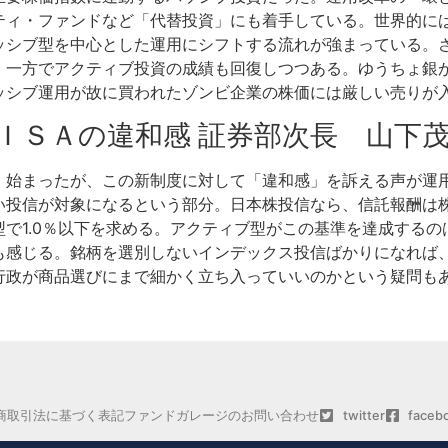
ティ・ファンドなど「代替投資」にも着手している。世界的に
ッシブ型を中心とした運用にシフトする流れが強まっている。
。一方でアクティブ投資の成績も回復しつつある。ゆうちょ銀
ッシブ運用が故に買われたゾンビ企業の株価には厳しい売りが
ＮＩＳＡの違和感 証券部次長 山下
、始まったが、この新制度に対して「違和感」を訴える声が運
投信が対象になるという部分。日本株投信なら、信託報酬は株
で1.0％以下を求める。アクティブ型がこの基準を達成する
も感じる。銘柄を選別しないインデックス投信ばかりになれば
行政が商品選びにまで細かく立ち入っていいのかという疑問も
商取引法に基づく表記
ファンドガレージのお問い合わせ
twitter
faceb