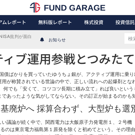
アムレポート
無料版レポート
株式投資
投資信託
ISA批判が面白
お知らせ
ィブ運用参戦とつみたてN
代は国債ばかりを買っていたゆうちょ銀が、アクティブ運用に乗
運用が称賛されている世論の中で、正しい流れへの起爆剤とな
る。何でも「安くて、コツコツ長期に積み立て」れば良いとい
まであったような気がしてならない。その訂正が始まるのかも
発２基廃炉へ 採算合わず、大型炉も選
しい議論が続く中で、関西電力は大飯原子力発電所１、２号機
まるのは東京電力福島第１原発を除くと初めてという。その理