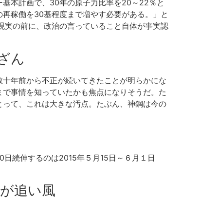
本計画で、30年の原子力比率を20～22％と
再稼働を30基程度まで増やす必要がある。」と
現実の前に、政治の言っていること自体が事実認
ざん
数十年前から不正が続いてきたことが明らかにな
まで事情を知っていたかも焦点になりそうだ。た
とって、これは大きな汚点。たぶん、神鋼は今の
0日続伸するのは2015年５月15日～６月１日
長が追い風