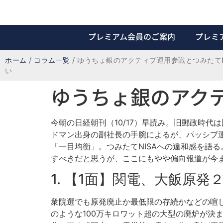
プレミアム会員のご案内
プレミ
ホーム
/
コラム一覧
/
ゆうちょ銀のアクティブ運用参戦とつみたてN
い
ゆうちょ銀のアクテ
今朝の日経朝刊（10/17）早読み。旧郵政時
ドマン出身の副社長の手腕によるが、パッシブ
「一目均衡」。つみたてNISAへの違和感を語
すべきだと思うが、ここにもやや偏向報道が今
1. 【1面】関電、大飯原
衆院選でも原発廃止か最低限の存続かなどの喧
のような100万キロワット超の大型の廃炉が決