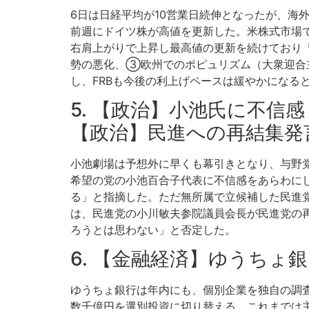
6日は日経平均が10営業日続伸となったが、海
前週にドイツ株が高値を更新した。米株式市場では
右肩上がりで上昇し最高値の更新を続けており
勢の悪化、③欧州でのポピュリズム（大衆迎合
し、FRBも今後の利上げペースは緩やかになる
5. 【政治】小池氏に不信
【政治】民進への再結集発
小池劇場は予想外に早くも幕引きとなり、与野
希望の党の小池百合子代表に不信感をあらわに
る」と指摘した。ただ無所属で立候補した民進
は、民進党の小川敏夫参院議員会長が民進党の
ろうとは思わない」と否定した。
6. 【金融経済】ゆうちょ
ゆうちょ銀行は年内にも、個別企業を独自の調
数千億円を選別投資に切り替える。これまでは