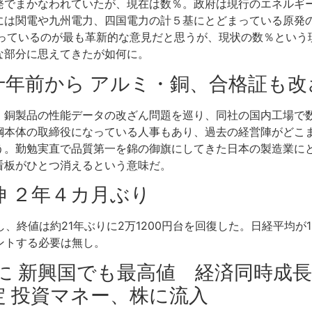
でまかなわれていたが、現在は数％。政府は現行のエネルギー基
には関電や九州電力、四国電力の計５基にとどまっている原発の
言っているのが最も革新的な意見だと思うが、現状の数％という
な部分に思えてきたが如何に。
数十年前から アルミ・銅、合格証も改
・銅製品の性能データの改ざん問題を巡り、同社の国内工場で
鋼本体の取締役になっている人事もあり、過去の経営陣がどこ
う。勤勉実直で品質第一を錦の御旗にしてきた日本の製造業に
看板がひとつ消えるという意味だ。
続伸 ２年４カ月ぶり
、終値は約21年ぶりに2万1200円台を回復した。日経平均が1
ントする必要は無し。
鮮明に 新興国でも最高値 経済同時成
定 投資マネー、株に流入