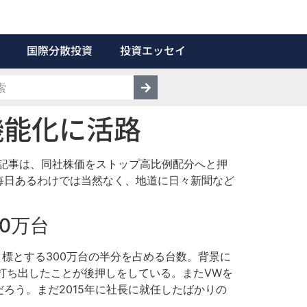
国際分散投資
投資エッセイ
機能化に活路
」記事は、同社株価をストップ高比例配分へと押
毎日あるわけでは当然なく、地道に日々新聞など
50万台
目標とする300万台の半分を占める台数。背景に
打ち出したことが後押しをしている。またVWを
ろう。まだ2015年に社長に就任したばかりの