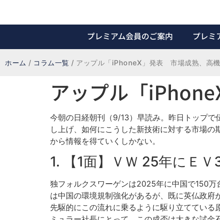
プレミアム会員のご案内
プレミ
ホーム
/
コラム一覧
/
アップル「iPhoneX」発表 市場成熟、高
アップル「iPho
今朝の日経朝刊（9/13）早読み。昨日トップ
し上げ、如何にこうした新技術に対する市場の
から情報を得ていくしかない。
1. 【1面】ＶＷ 25年にＥ
独フォルクスワーゲンは2025年に中国で150
は中国の環境規制強化があるが、既に英仏政府
先駆的にこの流れに乗るように駆り立てている原
ミュラー社長にとって、この成否は大きな試金