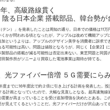
10年、高級路線貫く
、陰る日本企業 搭載部品、韓台勢が
「Ｘ（テン）」を発表したことは周知の通り。日本での価格は11
いくかが問われる頃となったが、アップルは改めて機能アップに
追加というよりは、アップルのデザイン美学を消費者に訴求でき
れる可能性は高い。問題は値段となろうが、同じく【企業2】
本製部品の搭載が減る可能性は否定出来ない。東芝問題と同質の
村田製作所がソニーより買収した電池事業は期待が持てる。
電工、光ファイバー倍増 ５Ｇ需要にら
年度までに16年度比で約２倍に引き上げる計画を発表した。投資
とする計画となっていたので、大幅な見直しとなる。超高速無線
の需要が高まっていることを受け追加増強を決めたとある。こ
要が見えてくるということだ。光ファイバーだけが沢山あって