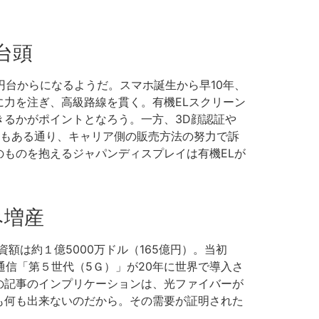
台頭
万円台からになるようだ。スマホ誕生から早10年、
力を注ぎ、高級路線を貫く。有機ELスクリーン
るかがポイントとなろう。一方、3D顔認証や
にもある通り、キャリア側の販売方法の努力で訴
ものを抱えるジャパンディスプレイは有機ELが
み増産
額は約１億5000万ドル（165億円）。当初
通信「第５世代（5Ｇ）」が20年に世界で導入さ
の記事のインプリケーションは、光ファイバーが
も何も出来ないのだから。その需要が証明された