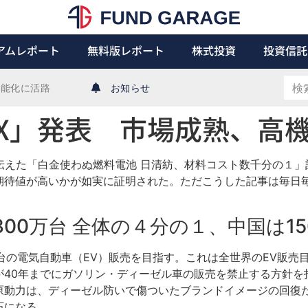
アムレポート
無料版レポート
株式投資
投資信託
機能化に活路
お知らせ
neX」発表 市場成熟、高
で伝えた「白金使わぬ燃料電池 日清紡、材料コスト数千分の１
期待値が高いかが如実に証明された。ただこうした記事は毎日
Ｖ300万台 全体の４分の１、中国は1
万台の電気自動車（EV）販売を目指す。これは全世界のEV販売
が40年までにガソリン・ディーゼル車の販売を禁止する方針を
動力は、ディーゼル防いで傷ついたブランドイメージの回復だ
石になる。