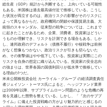
総生産（GDP）統計から判断すると、上向いている可能性
もある。米国株は過去最高値付近で推移している。こうし
た状況が両立するのは、政治リスクの影響がそのリスクに
よって異なるからだ。政府機関の閉鎖や保護貿易主義、大
統領のスキャンダル、従来型の戦争については、これまで
に起きたことがあるため、企業、消費者、投資家はどうい
うものか理解でき、リスクを計測できる場合もある。しか
し、連邦政府のデフォルト（債務不履行）や核戦争は前例
がなく想像もつかない。政治リスクが引きも切らないた
め、その衝撃値はやや低下している。投資家は実際にこの
リスクを自身の想定に織り込んでいる。投資家の安全志向
の強まりは、世界各国の国債利回りが低水準で推移してい
る理由の1つだ。
米未公開株投資会社 カーライル・グループ の経済調査責任
者ジェイソン・トーマス氏によると、ヘッジファンド業界
は2009年以降、サブプライムローン問題のような危機の再
発を見越した態勢を整えている。しかし、「『次のサブプ
ライム』に備えた投資戦略の方がより魅力的だと感じるの