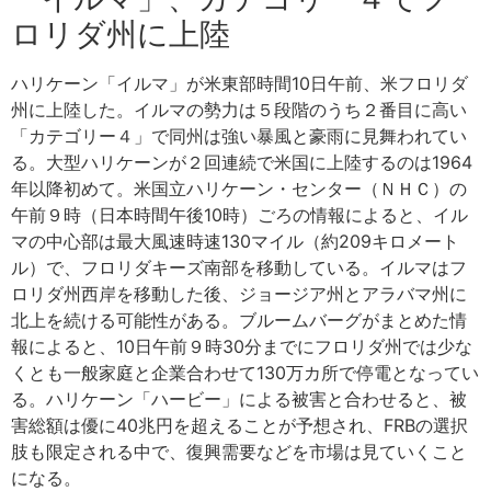
ロリダ州に上陸
ハリケーン「イルマ」が米東部時間10日午前、米フロリダ
州に上陸した。イルマの勢力は５段階のうち２番目に高い
「カテゴリー４」で同州は強い暴風と豪雨に見舞われてい
る。大型ハリケーンが２回連続で米国に上陸するのは1964
年以降初めて。米国立ハリケーン・センター（ＮＨＣ）の
午前９時（日本時間午後10時）ごろの情報によると、イル
マの中心部は最大風速時速130マイル（約209キロメート
ル）で、フロリダキーズ南部を移動している。イルマはフ
ロリダ州西岸を移動した後、ジョージア州とアラバマ州に
北上を続ける可能性がある。ブルームバーグがまとめた情
報によると、10日午前９時30分までにフロリダ州では少な
くとも一般家庭と企業合わせて130万カ所で停電となってい
る。ハリケーン「ハービー」による被害と合わせると、被
害総額は優に40兆円を超えることが予想され、FRBの選択
肢も限定される中で、復興需要などを市場は見ていくこと
になる。