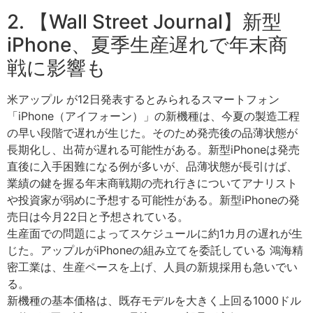
2. 【Wall Street Journal】新型
iPhone、夏季生産遅れで年末商
戦に影響も
米アップル が12日発表するとみられるスマートフォン
「iPhone（アイフォーン）」の新機種は、今夏の製造工程
の早い段階で遅れが生じた。そのため発売後の品薄状態が
長期化し、出荷が遅れる可能性がある。新型iPhoneは発売
直後に入手困難になる例が多いが、品薄状態が長引けば、
業績の鍵を握る年末商戦期の売れ行きについてアナリスト
や投資家が弱めに予想する可能性がある。新型iPhoneの発
売日は今月22日と予想されている。
生産面での問題によってスケジュールに約1カ月の遅れが生
じた。アップルがiPhoneの組み立てを委託している 鴻海精
密工業は、生産ペースを上げ、人員の新規採用も急いでい
る。
新機種の基本価格は、既存モデルを大きく上回る1000ドル