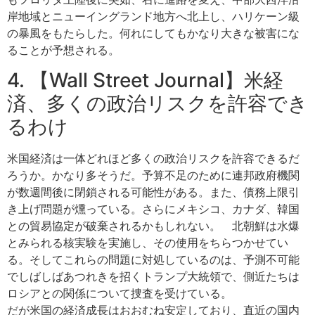
岸地域とニューイングランド地方へ北上し、ハリケーン級
の暴風をもたらした。何れにしてもかなり大きな被害にな
ることが予想される。
4. 【Wall Street Journal】米経
済、多くの政治リスクを許容でき
るわけ
米国経済は一体どれほど多くの政治リスクを許容できるだ
ろうか。かなり多そうだ。予算不足のために連邦政府機関
が数週間後に閉鎖される可能性がある。また、債務上限引
き上げ問題が燻っている。さらにメキシコ、カナダ、韓国
との貿易協定が破棄されるかもしれない。 北朝鮮は水爆
とみられる核実験を実施し、その使用をちらつかせてい
る。そしてこれらの問題に対処しているのは、予測不可能
でしばしばあつれきを招くトランプ大統領で、側近たちは
ロシアとの関係について捜査を受けている。
だが米国の経済成長はおおむね安定しており、直近の国内