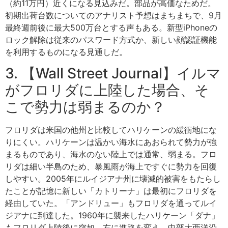
（約11万円）近くになる見込みだ。部品が高価なためだ。
初期出荷台数についてのアナリスト予想はまちまちで、9月
最終週前後に最大500万台とする声もある。新型iPhoneの
ロック解除は従来のパスワード方式か、新しい顔認証機能
を利用するものになる見通しだ。
3. 【Wall Street Journal】イルマ
がフロリダに上陸した場合、そ
こで勢力は弱まるのか？
フロリダは米国の他州と比較してハリケーンの緩衝地にな
りにくい。ハリケーンは温かい海水にあおられて勢力が強
まるものであり、海水のない陸上では通常、弱まる。フロ
リダは細い半島のため、暴風雨が海上ですぐに勢力を回復
しやすい。2005年にルイジアナ州に壊滅的被害をもたらし
たことが記憶に新しい「カトリーナ」は最初にフロリダを
経由していた。「アンドリュー」もフロリダを通ってルイ
ジアナに到達した。1960年に襲来したハリケーン「ダナ」
もフロリダ上陸後に突如、右に進路を変え、中部大西洋沿