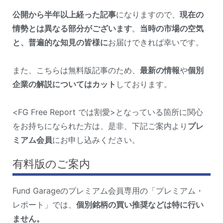
公開から半年以上経った記事
になりますので、
現在の
情勢とは異なる部分がございます
。
当時の市場の空気
と、普遍的な知見の皆様に
お届けできれば幸いです。
また、こちらは無料版記事のため、
最新の情報
や
個別
企業の解説についてはカット
しております。
<FG Free Report では割愛>となっている箇所に関心
をお持ちになられた方は、是非、下記ご案内より
プレ
ミアム会員
にお申し込みください。
有料版のご案内
Fund Garageのプレミアム会員専用の「プレミアム・
レポート」では、
個別銘柄の買い推奨などは特に行い
ません。