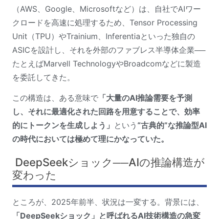
（AWS、Google、Microsoftなど）は、自社でAIワー
クロードを高速に処理するため、Tensor Processing 
Unit（TPU）やTrainium、Inferentiaといった独自の
ASICを設計し、それを外部のファブレス半導体企業──
たとえばMarvell TechnologyやBroadcomなどに製造
を委託してきた。
この構造は、ある意味で
「大量のAI推論需要を予測
し、それに最適化された回路を用意することで、効率
的にトークンを生成しよう」
という
“古典的”な推論型AI
の時代においては極めて理にかなっていた。
DeepSeekショック──AIの推論構造が
変わった
ところが、2025年前半、状況は一変する。背景には、
「DeepSeekショック」と呼ばれるAI技術構造の急変