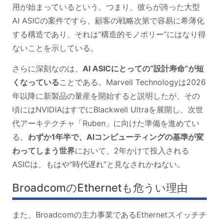
用が始まっているという。つまり、彼らが誇った大型
AI ASICの案件ですら、顧客の戦略次第で容易に希薄化
する構造であり、それは“構造的モノポリー”にはなり得
ないことを示している。
さらに深刻なのは、
AI ASICにとっての“設計寿命”が短
くなっている
ことである。Marvell Technologyは2026
年以降に新製品の量産を開始すると説明したが、その
頃にはNVIDIAはすでにBlackwell Ultraを展開し、次世
代アーキテクチャ「Ruben」に向けた準備を進めてい
る。
わずか1年半で、AIコンピューティングの基準が変
わってしまう世界
において、2年かけて投入される
ASICは、もはや“時代遅れ”と見なされかねない。
BroadcomのEthernetも危うい理由
また、Broadcomの主力事業であるEthernetスイッチチ