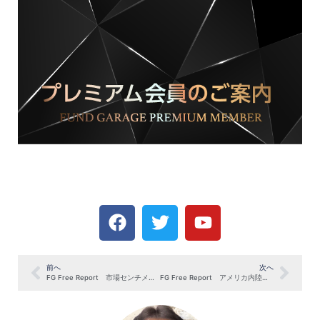
前へ
次へ
FG Free Report 市場センチメントに惑わされない！4つの投資チェックリスト（6月2日号抜粋）
FG Free Report アメリカ内陸部「赤い州」が映し出す、米国経済のリアル（6月16日号抜粋）