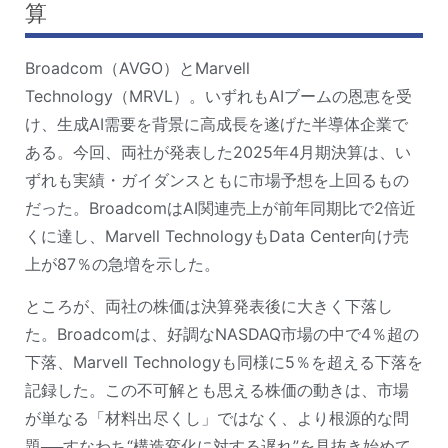
算
Broadcom（AVGO）とMarvell 
Technology（MRVL）。いずれもAIブームの恩恵を受
け、生成AI需要を背景に高成長を遂げた半導体企業で
ある。今回、両社が発表した2025年4月期決算は、い
ずれも実績・ガイダンスともに市場予想を上回るもの
だった。BroadcomはAI関連売上が前年同期比で2倍近
くに達し、Marvell TechnologyもData Center向け売
上が87％の急増を示した。
ところが、両社の株価は決算発表後に大きく下落し
た。Broadcomは、好調なNASDAQ市場の中で4％超の
下落、Marvell Technologyも同様に5％を超える下落を
記録した。この不可解とも思える株価の動きは、市場
が単なる「材料出尽くし」ではなく、より根源的な問
題──すなわち“構造変化に対する遅れ”を見抜き始めて