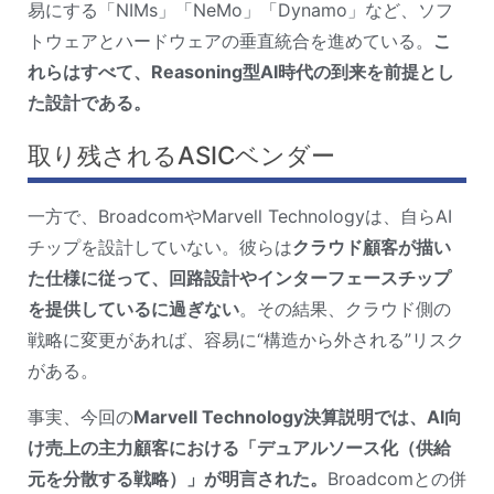
易にする「NIMs」「NeMo」「Dynamo」など、ソフ
トウェアとハードウェアの垂直統合を進めている。
こ
れらはすべて、Reasoning型AI時代の到来を前提とし
た設計である。
取り残されるASICベンダー
一方で、BroadcomやMarvell Technologyは、自らAI
チップを設計していない。彼らは
クラウド顧客が描い
た仕様に従って、回路設計やインターフェースチップ
を提供しているに過ぎない
。その結果、クラウド側の
戦略に変更があれば、容易に“構造から外される”リスク
がある。
事実、今回の
Marvell Technology決算説明では、AI向
け売上の主力顧客における「デュアルソース化（供給
元を分散する戦略）」が明言された。
Broadcomとの併