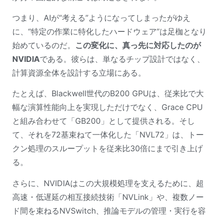
つまり、AIが“考える”ようになってしまったがゆえ
に、“特定の作業に特化したハードウェア”は足枷となり
始めているのだ。
この変化に、真っ先に対応したのが
NVIDIA
である。彼らは、単なるチップ設計ではなく、
計算資源全体を設計する立場にある。
たとえば、Blackwell世代のB200 GPUは、従来比で大
幅な演算性能向上を実現しただけでなく、Grace CPU
と組み合わせて「GB200」として提供される。そし
て、それを72基束ねて一体化した「NVL72」は、トー
クン処理のスループットを従来比30倍にまで引き上げ
る。
さらに、NVIDIAはこの大規模処理を支えるために、超
高速・低遅延の相互接続技術「NVLink」や、複数ノー
ド間を束ねるNVSwitch、推論モデルの管理・実行を容