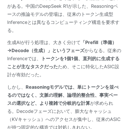
がある。中国のDeepSeek R1が示した、Reasoningベ
ースの推論モデルの登場は、従来のトークン生成型
Inferenceとは異なるコンピューティング構造を要求す
る。
生成AIが行う処理は、大きく分けて
「Prefill（準備）
→Decode（生成）」というフェーズ
からなる。従来の
Inferenceでは、
トークンを1個1個、直列的に生成する
ことが主なタスクだった
ため、そこに特化したASIC設
計が有効だった。
しかし、
Reasoningモデルでは、単にトークンを並べ
るのではなく、文脈の理解、論理的整合性、事実ベー
スの選択など、より複雑で分岐的な計算
が求められ
る。Decodeフェーズにおいて、膨大なキャッシュ
（KVキャッシュ）へのアクセスが集中し、従来のASIC
が持つ固定的な構造では対処しきれない。