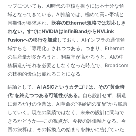
ップについても、AI時代の中核を担うには不十分な領
域となってきている。AI推論では、極めて高い帯域と
同期性が要求され、
既存のEthernet規格では対応しき
れない。すでにNVIDIAはInfiniBandからNVLink 
Fusionへの移行を加速
しており、AIインフラの通信領
域すらも「専用化」されつつある。つまり、Ethernet
の生産量が多かろうと、利益率が高かろうと、AIの中
核構造がそれを必要としなくなった時点で、Broadcom
の技術的優位は崩れることになる。
結論として、
AI ASICというカテゴリは、その“黄金時
代”を終えつつある可能性がある。
自ら設計せず、構造
に乗るだけの企業は、AI革命の“供給網の支配”から脱落
していく。現在の業績ではなく、未来の設計に関与で
きるかどうか──この視点が、今後の評価軸となる。今
回の決算は、その転換点の始まりを静かに告げていた